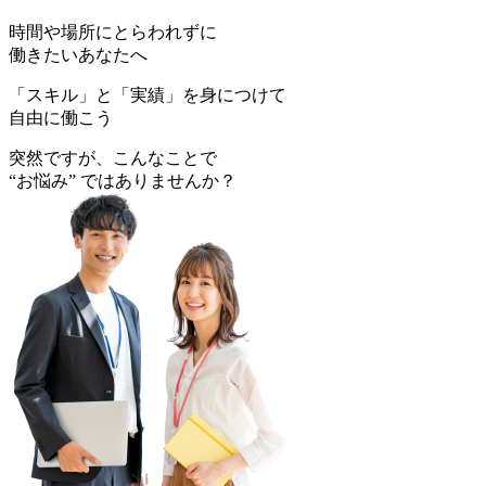
時間
や
場所
にとらわれずに
働きたいあなた
へ
「
スキル」
と
「実績」
を身につけて
自由に働こう
突然ですが、こんなことで
“お悩み”
ではありませんか？