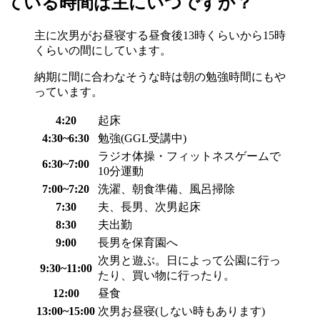
ている時間は主にいつですか？
主に次男がお昼寝する昼食後13時くらいから15時
くらいの間にしています。
納期に間に合わなそうな時は朝の勉強時間にもや
っています。
4:20
起床
4:30~6:30
勉強(GGL受講中)
ラジオ体操・フィットネスゲームで
6:30~7:00
10分運動
7:00~7:20
洗濯、朝食準備、風呂掃除
7:30
夫、長男、次男起床
8:30
夫出勤
9:00
長男を保育園へ
次男と遊ぶ。日によって公園に行っ
9:30~11:00
たり、買い物に行ったり。
12:00
昼食
13:00~15:00
次男お昼寝(しない時もあります)