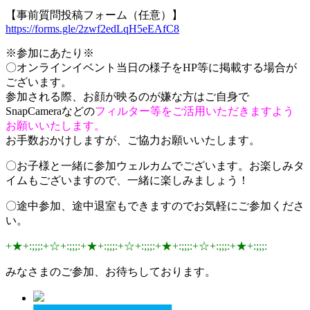
【事前質問投稿フォーム（任意）】
https://forms.gle/2zwf2edLqH5eEAfC8
※参加にあたり※
〇オンラインイベント当日の様子をHP等に掲載する場合が
ございます。
参加される際、お顔が映るのが嫌な方はご自身で
SnapCameraなどの
フィルター等をご活用いただきますよう
お願いいたします。
お手数おかけしますが、ご協力お願いいたします。
〇お子様と一緒に参加ウェルカムでございます。お楽しみタ
イムもございますので、一緒に楽しみましょう！
〇途中参加、途中退室もできますのでお気軽にご参加くださ
い。
+★+:;;;:+☆+:;;;:+★+:;;;:+☆+:;;;:+★+:;;;:+☆+:;;;:+★+:;;;:
みなさまのご参加、お待ちしております。