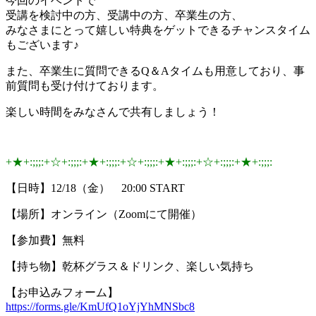
今回のイベントで
受講を検討中の方、受講中の方、卒業生の方、
みなさまにとって嬉しい特典をゲットできるチャンスタイム
もございます♪
また、卒業生に質問できるQ＆Aタイムも用意しており、事
前質問も受け付けております。
楽しい時間をみなさんで共有しましょう！
+★+:;;;:+☆+:;;;:+★+:;;;:+☆+:;;;:+★+:;;;:+☆+:;;;:+★+:;;;:
【日時】12/18（金） 20:00 START
【場所】オンライン（Zoomにて開催）
【参加費】無料
【持ち物】乾杯グラス＆ドリンク、楽しい気持ち
【お申込みフォーム】
https://forms.gle/KmUfQ1oYjYhMNSbc8