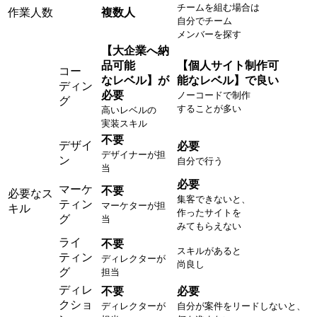
チームを組む場合は
作業人数
複数人
自分でチーム
メンバーを探す
【大企業へ納
品可能
【個人サイト制作可
コー
なレベル】が
能なレベル】で良い
ディン
必要
ノーコードで制作
グ
することが多い
高いレベルの
実装スキル
不要
デザイ
必要
デザイナーが担
ン
自分で行う
当
必要
マーケ
不要
必要なス
集客できないと、
ティン
マーケターが担
キル
作ったサイトを
グ
当
みてもらえない
ライ
不要
スキルがあると
ティン
ディレクターが
尚良し
グ
担当
ディレ
不要
必要
クショ
ディレクターが
自分が案件をリードしないと、